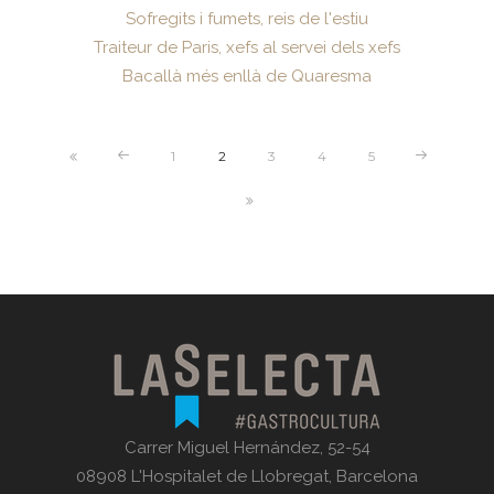
Sofregits i fumets, reis de l'estiu
Traiteur de Paris, xefs al servei dels xefs
Bacallà més enllà de Quaresma
1
2
3
4
5
Carrer Miguel Hernández, 52-54
08908 L'Hospitalet de Llobregat, Barcelona