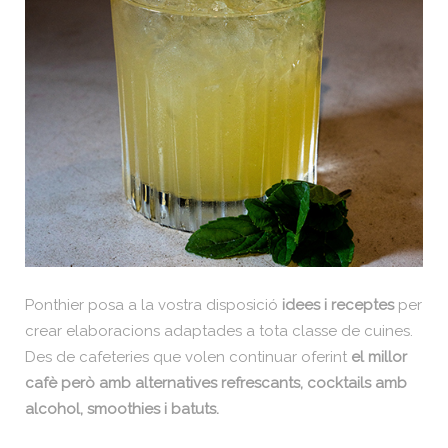
Ponthier posa a la vostra disposició
idees i receptes
per
crear elaboracions adaptades a tota classe de cuines.
Des de cafeteries que volen continuar oferint
el millor
cafè però amb alternatives refrescants, cocktails amb
alcohol, smoothies i batuts.