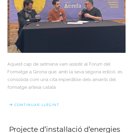
Aquest cap de setmana vam assistir al Forum del
Formatge a Girona que, amb la seva segona edició, es
consolida com una cita imperdible dels amants del
formatge artesà català.
CONTINUAR LLEGINT
Projecte d’instal·lació d’energies