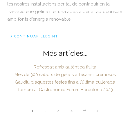
les nostres instal·lacions per tal de contribuir en la
transició energética i fer una aposta per a l’autoconsum
amb fonts d’energia renovable.
CONTINUAR LLEGINT
Més articles...
Refresca’t amb autèntica fruita
Més de 300 sabors de gelats artesans i cremosos
Gaudiu d'aquestes festes fins a l'última cullerada
Tornem al Gastronomic Forum Barcelona 2023
1
2
3
4