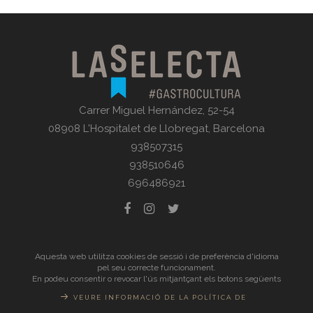
Carrer Miguel Hernández, 52-54
08908 L'Hospitalet de Llobregat, Barcelona
938507315
938510646
696486921
© La Selecta Gastronomia |
Avís Legal
| Tots els drets
Aquesta web utilitza cookies de sessió i de preferència d'idioma
pel seu correcte funcionament.
reservats
En podeu consentir o revocar l'ús mitjantçant els botons següents
VEURE INFORMACIÓ DE LA POLÍTICA DE