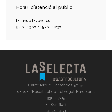
Horari d’atenció al públic
Dilluns a Divendres
9:00 - 13:00 / 15:30 - 18:30
Carrer Miguel Hernández, 52-54
08908 L'Hospitalet de Llobregat, Barcelona
938507315
938510646
696486921