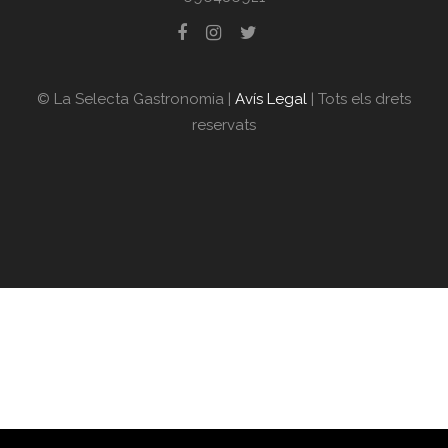
© La Selecta Gastronomia |
Avís Legal
| Tots els drets
reservats