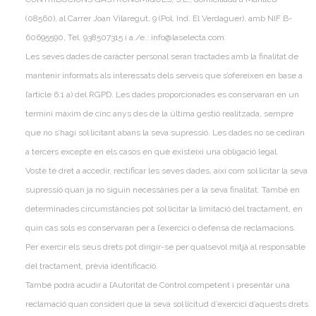
(08560), al Carrer Joan Vilaregut, 9 (Pol. Ind. El Verdaguer), amb NIF B-
60695590, Tel. 938507315 i a./e.: info@laselecta.com.
Les seves dades de caràcter personal seran tractades amb la finalitat de
mantenir informats als interessats dels serveis que s’ofereixen en base a
l’article 6.1 a) del RGPD. Les dades proporcionades es conservaran en un
termini màxim de cinc anys des de la última gestió realitzada, sempre
que no s’hagi sol·licitant abans la seva supressió. Les dades no se cediran
a tercers excepte en els casos en què existeixi una obligació legal.
Vostè té dret a accedir, rectificar les seves dades, així com sol·licitar la seva
supressió quan ja no siguin necessàries per a la seva finalitat. També en
determinades circumstàncies pot sol·licitar la limitació del tractament, en
quin cas sols es conservaran per a l’exercici o defensa de reclamacions.
Per exercir els seus drets pot dirigir-se per qualsevol mitjà al responsable
del tractament, prèvia identificació.
També podrà acudir a l’Autoritat de Control competent i presentar una
reclamació quan consideri que la seva sol·licitud d’exercici d’aquests drets