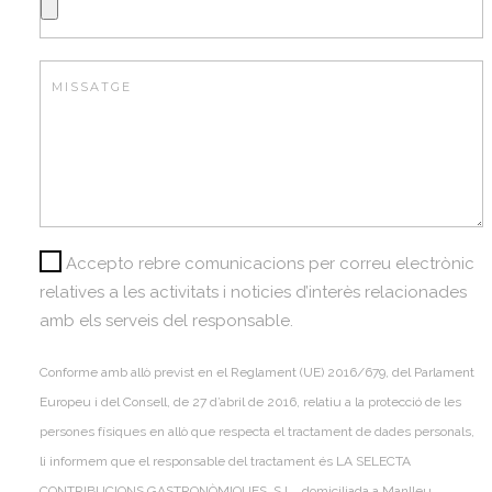
Accepto rebre comunicacions per correu electrònic
relatives a les activitats i noticies d’interès relacionades
amb els serveis del responsable.
Conforme amb allò previst en el Reglament (UE) 2016/679, del Parlament
Europeu i del Consell, de 27 d’abril de 2016, relatiu a la protecció de les
persones físiques en allò que respecta el tractament de dades personals,
li informem que el responsable del tractament és LA SELECTA
CONTRIBUCIONS GASTRONÒMIQUES, S.L., domiciliada a Manlleu