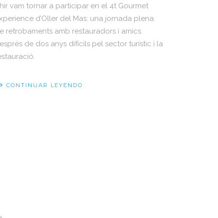
hir vam tornar a participar en el 4t Gourmet
xperience d’Oller del Mas: una jornada plena
e retrobaments amb restauradors i amics
esprés de dos anys difícils pel sector turístic i la
estauració.
CONTINUAR LEYENDO