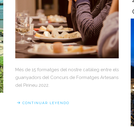
Més de 15 formatges del nostre catàleg entre els
guanyadors del Concurs de Formatges Artesans
del Pirineu 2022.
CONTINUAR LEYENDO