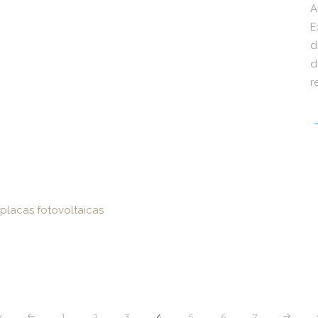
A
E
d
d
r
 placas fotovoltaicas
1
2
3
4
5
6
7