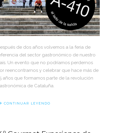
espués de dos años volvemos a la feria de
eferencia del sector gastronómico de nuestro
aís. Un evento que no podríamos perdernos
or reencontrarnos y celebrar que hace más de
5 años que formamos parte de la revolución
astronómica de Cataluña.
CONTINUAR LEYENDO