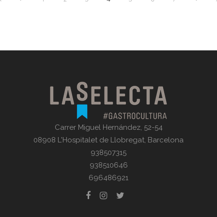
Carrer Miguel Hernández, 52-54
08908 L'Hospitalet de Llobregat, Barcelona
938507315
938510646
696486921