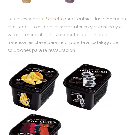
La apuesta de
La Selecta
para Ponthieu fue pionera en
el estado. La calidad, el sabor intenso y auténtico y el
valor diferencial de los productos de la marca
francesa, es clave para incorporarla al catálogo de
soluciones para la restauración.