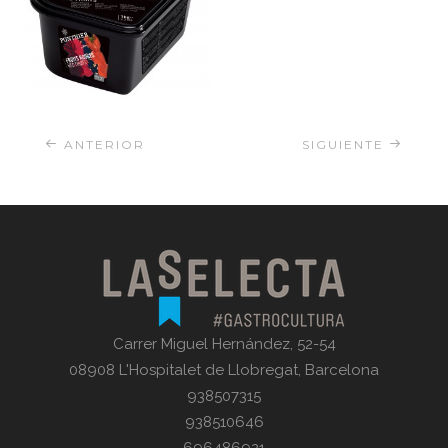
ANTERIOR
SIGUIENTE
Carrer Miguel Hernández, 52-54
08908 L'Hospitalet de Llobregat, Barcelona
938507315
938510646
696486921