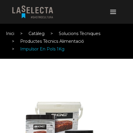
Inici
Catàleg
Solucions Tècniques
Productes Tècnics Alimentació
Impulsor En Pols 1Kg