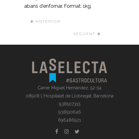
abans d'enfornar. Format: 1kg.
ANTERIOR
SEGÜENT
Carrer Miguel Hernández, 52-54
08908 L'Hospitalet de Llobregat, Barcelona
938507315
938510646
696486921