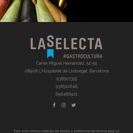
Carrer Miguel Hernández, 52-54
08908 L'Hospitalet de Llobregat, Barcelona
938507315
938510646
696486921
© La Selecta Gastronomia |
Aviso Legal
| Todos los derechos
Esta web utilitza cookies de sesión y preferncia de idioma para su
reservados