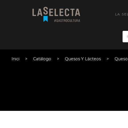
LA SE
Inici
Catálogo
Quesos Y Lácteos
Queso 