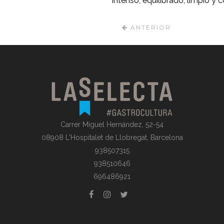
intenso, equilibrado, limpio y 
ANTERIOR
Carrer Miguel Hernández, 52-54
08908 L'Hospitalet de Llobregat, Barcelona
938507315
938510646
696486921