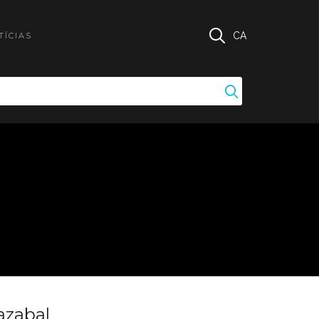
CA
TÍCIAS
azabal