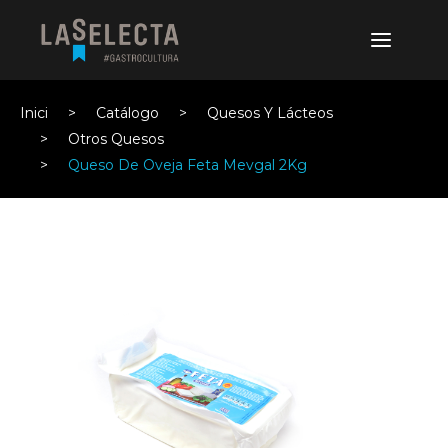
Inici
Catálogo
Quesos Y Lácteos
Otros Quesos
Queso De Oveja Feta Mevgal 2Kg