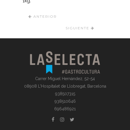
1kg.
ANTERIOR
SIGUIENTE
Carrer Miguel Hernández, 52-54
08908 L'Hospitalet de Llobregat, Barcelona
938507315
938510646
696486921