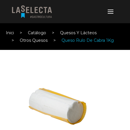
Inici
Catálogo
Quesos Y Lácteos
Otros Quesos
Queso Rulo De Cabra 1Kg