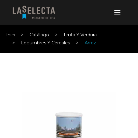
Inici
Catálogo
Fruta Y Verdura
Legumbres Y Cereales
Arroz