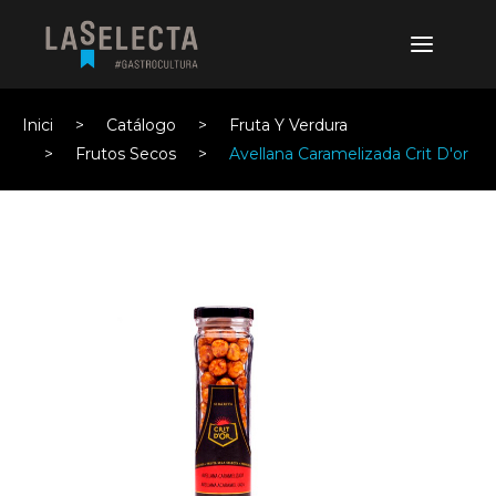
Inici
Catálogo
Fruta Y Verdura
Frutos Secos
Avellana Caramelizada Crit D'or