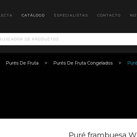
LECTA
CATÁLOGO
ESPECIALISTAS
CONTACTO
NO
Purés De Fruta
Purés De Fruta Congelados
Puré
Puré frambuesa W