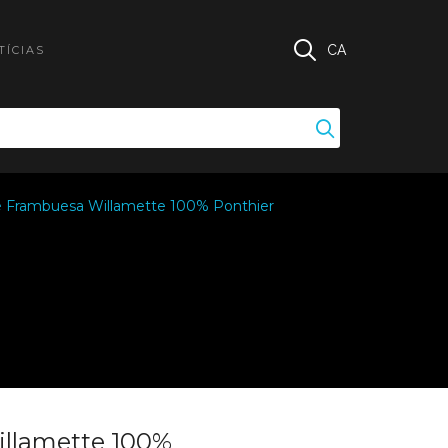
CA
TÍCIAS
 Frambuesa Willamette 100% Ponthier
illamette 100%