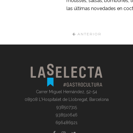
mousses, salsas, bombones, t
las últimas novedades en coct
ANTERIOR
Carrer Miguel Hernández, 52-54
08908 L'Hospitalet de Llobregat, Barcelona
938507315
938510646
696486921