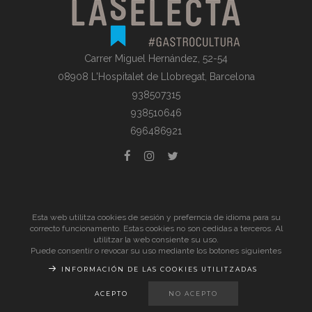
Carrer Miguel Hernández, 52-54
08908 L'Hospitalet de Llobregat, Barcelona
938507315
938510646
696486921
© La Selecta Gastronomia |
Aviso Legal
| Todos los derechos
Esta web utilitza cookies de sesión y preferncia de idioma para su
reservados
correcto funcionamento. Estas cookies no son cedidas a terceros. Al
utilitzar la web consiente su uso.
Puede consentir o revocar su uso mediante los botones siguientes
INFORMACIÓN DE LAS COOKIES UTILITZADAS
ACEPTO
NO ACEPTO