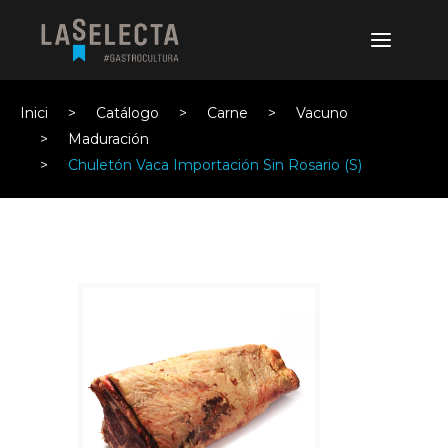
Inici
Catálogo
Carne
Vacuno
Maduración
Chuletón Vaca Importación Sin Rosario (S)