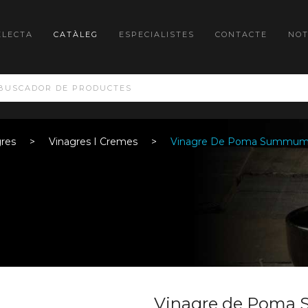
ELECTA
CATÀLEG
ESPECIALISTES
CONTACTE
NOT
gres
Vinagres I Cremes
Vinagre De Poma Summum
Vinagre de Pom