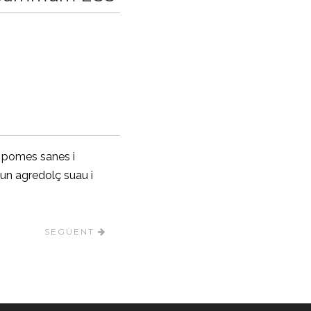
e pomes sanes i
 un agredolç suau i
SEGÜENT