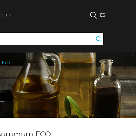
ES
ÍCIES
 Eco
a Summum ECO