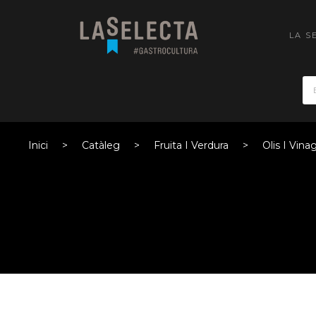
LA S
Inici
Catàleg
Fruita I Verdura
Olis I Vina