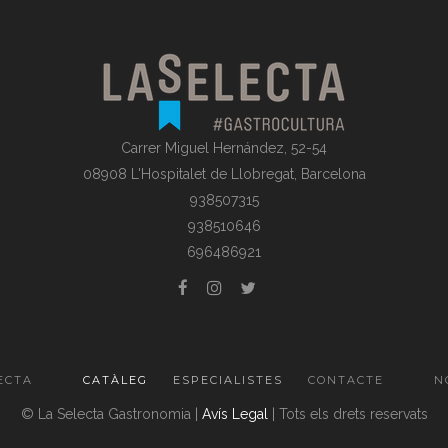
Carrer Miguel Hernández, 52-54
08908 L'Hospitalet de Llobregat, Barcelona
938507315
938510646
696486921
ECTA
CATÀLEG
ESPECIALISTES
CONTACTE
N
© La Selecta Gastronomia |
Avís Legal
| Tots els drets reservats