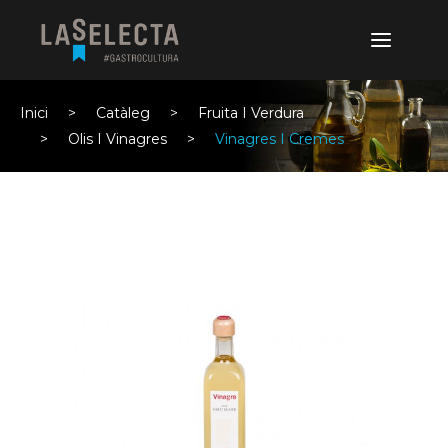
Inici
Catàleg
Fruita I Verdura
Olis I Vinagres
Vinagres I Cremes