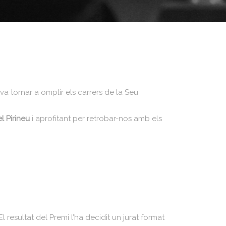
va tornar a omplir els carrers de la Seu
l Pirineu
i aprofitant per retrobar-nos amb els
l resultat del Premi l’ha decidit un jurat format