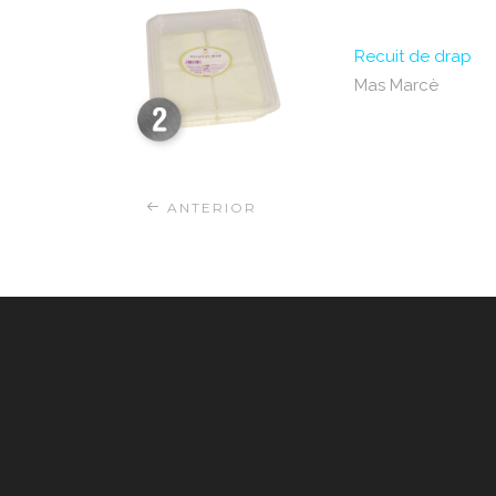
Recuit de drap
Mas Marcè
ANTERIOR