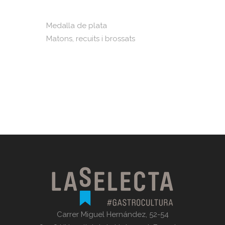
Medalla de plata
Matons, recuits i brossats
Carrer Miguel Hernández, 52-54