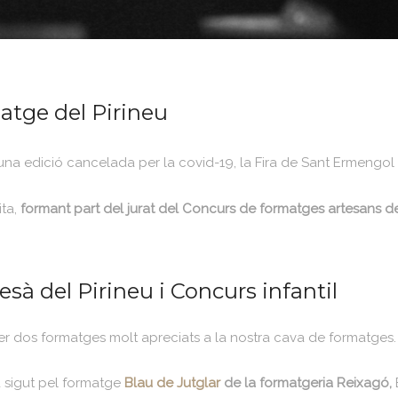
atge del Pirineu
d'una edició cancelada per la covid-19, la Fira de Sant Ermengol 
ta,
formant part del jurat del Concurs de formatges artesans de
sà del Pirineu i Concurs infantil
er dos formatges molt apreciats a la nostra cava de formatges.
 sigut pel formatge
Blau de Jutglar
de la formatgeria Reixagó,
E