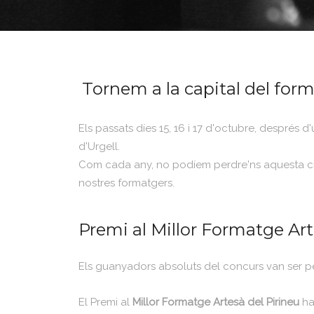
Tornem a la capital del form
Els passats díes 15, 16 i 17 d'octubre, després 
d'Urgell.
Com cada any, no podíem perdre'ns aquesta ci
nostres formatgers.
Premi al Millor Formatge Arte
Els guanyadors absoluts del concurs van ser p
El Premi al
Millor Formatge Artesà del Pirineu
ha