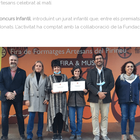
tesans celebrat al matí.
oncurs Infantil
, introduïnt un jurat infantil que, entre els premia
donats. L’activitat ha comptat amb la col·laboració de la Fundaci