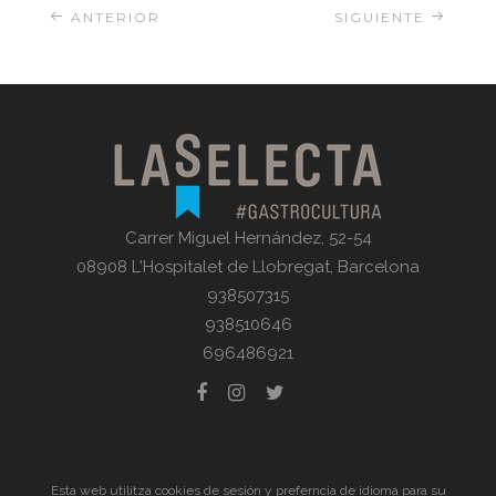
ANTERIOR
SIGUIENTE
Carrer Miguel Hernández, 52-54
08908 L'Hospitalet de Llobregat, Barcelona
938507315
938510646
696486921
© La Selecta Gastronomia |
Aviso Legal
| Todos los
Esta web utilitza cookies de sesión y preferncia de idioma para su
derechos reservados