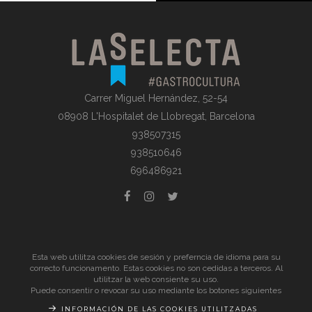
Carrer Miguel Hernández, 52-54
08908 L'Hospitalet de Llobregat, Barcelona
938507315
938510646
696486921
© La Selecta Gastronomia |
Aviso Legal
| Todos los derechos
Esta web utilitza cookies de sesión y preferncia de idioma para su
reservados
correcto funcionamento. Estas cookies no son cedidas a terceros. Al
utilitzar la web consiente su uso.
Puede consentir o revocar su uso mediante los botones siguientes
INFORMACIÓN DE LAS COOKIES UTILITZADAS