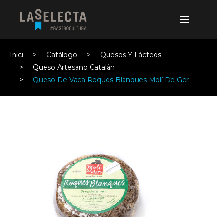
Inici
Catálogo
Quesos Y Lácteos
Queso Artesano Catalán
Queso De Vaca Roques Blanques Molí De Ger