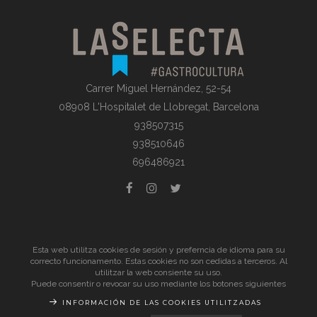
Carrer Miguel Hernández, 52-54
08908 L'Hospitalet de Llobregat, Barcelona
938507315
938510646
696486921
© La Selecta Gastronomia |
Aviso Legal
| Todos los derechos
Esta web utilitza cookies de sesión y preferncia de idioma para su
reservados
correcto funcionamento. Estas cookies no son cedidas a terceros. Al
utilitzar la web consiente su uso.
Puede consentir o revocar su uso mediante los botones siguientes
INFORMACIÓN DE LAS COOKIES UTILITZADAS