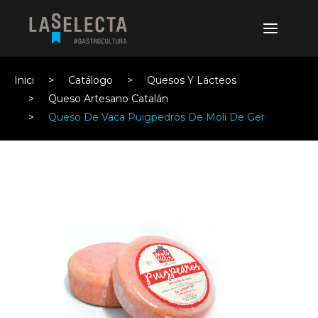
Inici
Catálogo
Quesos Y Lácteos
Queso Artesano Catalán
Queso De Vaca Puigpedrós De Molí De Ger