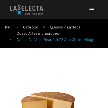
Inici
Catálogo
Quesos Y Lácteos
Queso Artesano Europeo
Queso De Vaca Beaufort 22 Aop Chalet Alpage