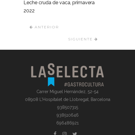
Leche cruda de vaca, primavera
2022
ANTERIOR
SIGUIENTE
Carrer Miguel Hernández, 52-54
08908 L'Hospitalet de Llobregat, Barcelona
938507315
938510646
696486921