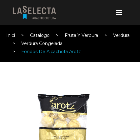
Inici
Catálogo
Fruta Y Verdura
Verdura
Verdura Congelada
Fondos De Alcachofa Arotz