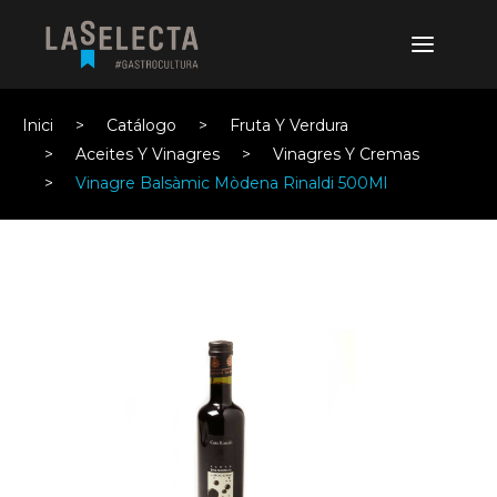
Inici
Catálogo
Fruta Y Verdura
Aceites Y Vinagres
Vinagres Y Cremas
Vinagre Balsàmic Mòdena Rinaldi 500Ml