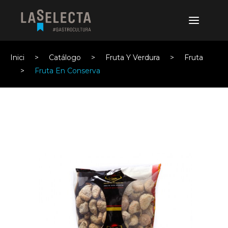
Inici
Catálogo
Fruta Y Verdura
Fruta
Fruta En Conserva