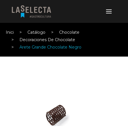
Inici
Catálogo
Chocolate
Decoraciones De Chocolate
Arete Grande Chocolate Negro