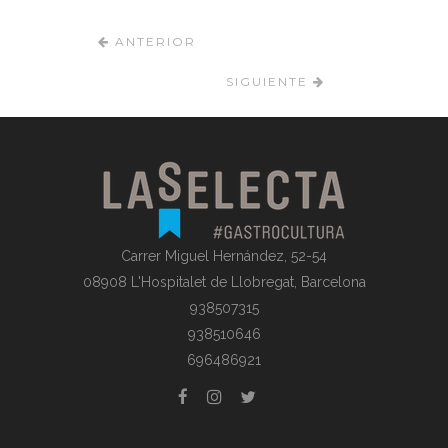
ANTERIOR
SIGUIENTE
Carrer Miguel Hernández, 52-54
08908 L'Hospitalet de Llobregat, Barcelona
938507315
938510646
696486921