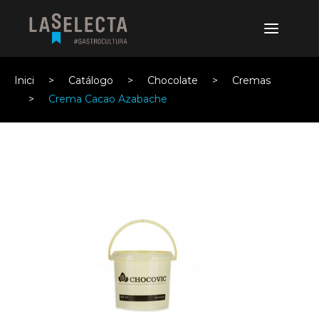
Inici
Catálogo
Chocolate
Cremas
Crema Cacao Azabache