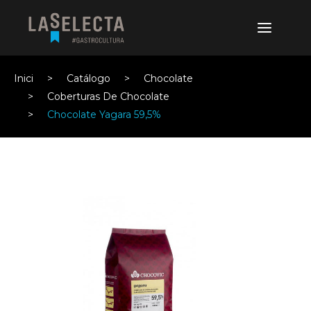
Inici
Catálogo
Chocolate
Coberturas De Chocolate
Chocolate Yagara 59,5%