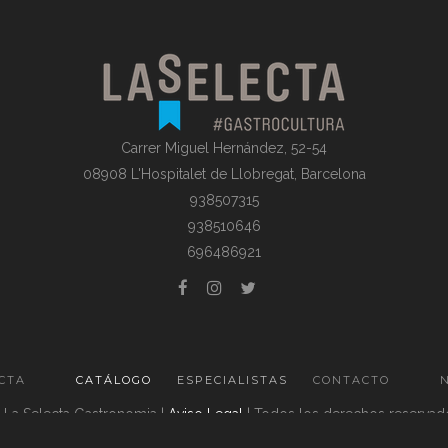
Carrer Miguel Hernández, 52-54
08908 L'Hospitalet de Llobregat, Barcelona
938507315
938510646
696486921
ECTA
CATÁLOGO
ESPECIALISTAS
CONTACTO
 La Selecta Gastronomia |
Aviso Legal
| Todos los derechos reservad