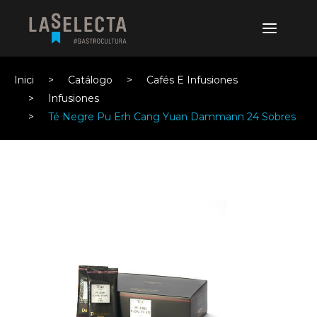
Inici
Catálogo
Cafés E Infusiones
Infusiones
Té Negre Pu Erh Cang Yuan Dammann 24 Sobres