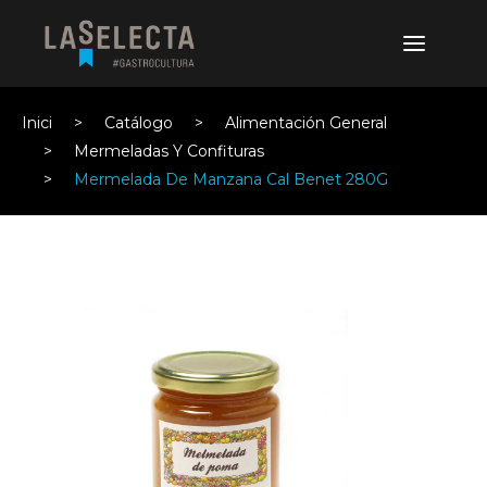
Inici
Catálogo
Alimentación General
Mermeladas Y Confituras
Mermelada De Manzana Cal Benet 280G