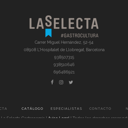
Carrer Miguel Hernández, 52-54
08908 L'Hospitalet de Llobregat, Barcelona
938507315
938510646
696486921
ECTA
CATÁLOGO
ESPECIALISTAS
CONTACTO
 La Selecta Gastronomia |
Aviso Legal
| Todos los derechos reservad