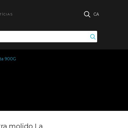
CA
TÍCIAS
cta 900G
tra molido La