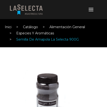
Inici
Catálogo
Alimentación General
Especies Y Aromáticas
Semilla De Amapola La Selecta 900G