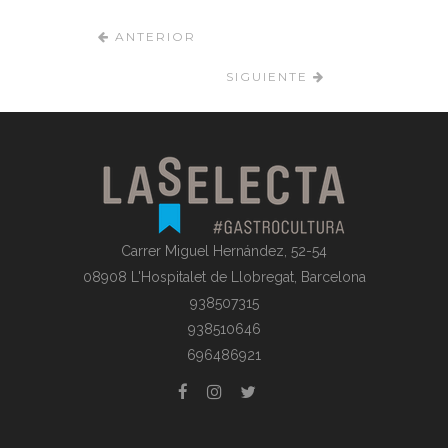
ANTERIOR
SIGUIENTE
Carrer Miguel Hernández, 52-54
08908 L'Hospitalet de Llobregat, Barcelona
938507315
938510646
696486921