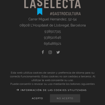
Carrer Miguel Hernández, 52-54
08908 L'Hospitalet de Llobregat, Barcelona
938507315
938510646
696486921
© La Selecta Gastronomia |
Aviso Legal
| Todos los derechos
Esta web utilitza cookies de sesión y preferncia de idioma para su
reservados
correcto funcionamento. Estas cookies no son cedidas a terceros. Al
utilitzar la web consiente su uso.
Puede consentir o revocar su uso mediante los botones siguientes
INFORMACIÓN DE LAS COOKIES UTILITZADAS
ACEPTO
NO ACEPTO