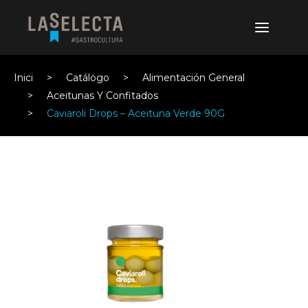
Inici
Catálogo
Alimentación General
Aceitunas Y Confitados
Caviaroli Drops – Aceituna Verde 90G