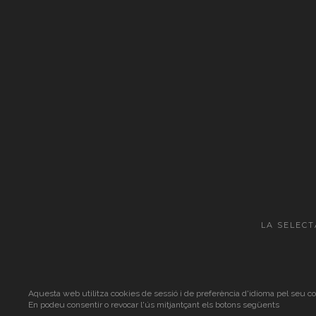
LA SELECT
Aquesta web utilitza cookies de sessió i de preferència d'idioma pel seu c
En podeu consentir o revocar l'ús mitjantçant els botons següents