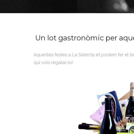
Un lot gastronòmic per aqu
Aquestes festes a La Selecta et podem fer el teu
qui vols regalar-lo!