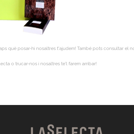
 saps què posar-hi nosaltres t'ajudem! També pots consultar el n
ecta o trucar-nos i nosaltres te'l farem arribar!