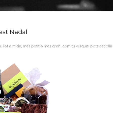
est Nadal
 lot a mida, més petit o més gran, com tu vulguis, pots escollir