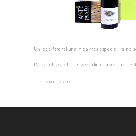
Un lot diferent i una mica més especial, i si no
Per fer el teu lot pots venir directament a La Sel
ANTERIOR