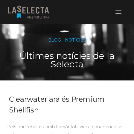
BLOG I NOTÍCIES
Últimes notícies de la
Selecta
Clearwater ara és Premium
Shellfish
Pels qui treballeu amb llamàntol i vieira canadenca us