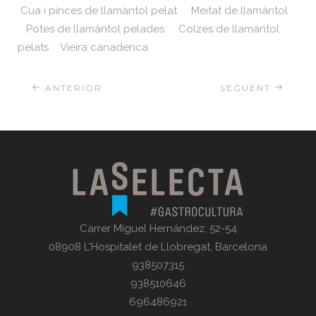
Cua i pinces de llamàntol pelat Meitat de llamàntol
Potes de llamàntol pelades Colzes de llamàntol
pelats Vieira canadenca
ANTERIOR
SEGÜENT
Carrer Miguel Hernández, 52-54
08908 L'Hospitalet de Llobregat, Barcelona
938507315
938510646
696486921