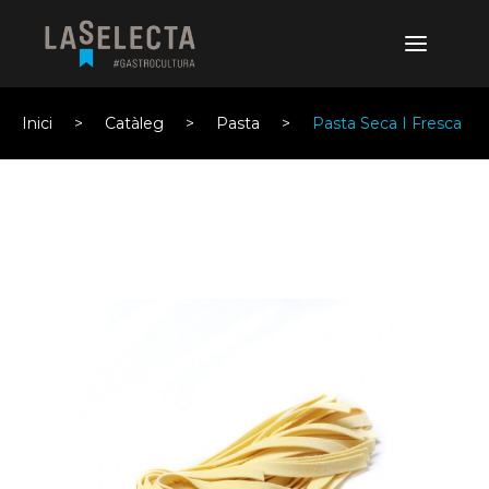
Inici
Catàleg
Pasta
Pasta Seca I Fresca