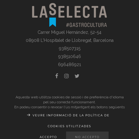
Carrer Miguel Hernández, 52-54
08908 L'Hospitalet de Llobregat, Barcelona
938507315
938510646
696486921
© La Selecta Gastronomia |
Avís Legal
| Tots els drets
Aquesta web utilitza cookies de sessió i de preferència d'idioma
pel seu correcte funcionament.
reservats
En podeu consentir o revocar l'ús mitjantçant els botons següents
VEURE INFORMACIÓ DE LA POLÍTICA DE
COOKIES UTILITZADES
ACCEPTO
NO ACCEPTO