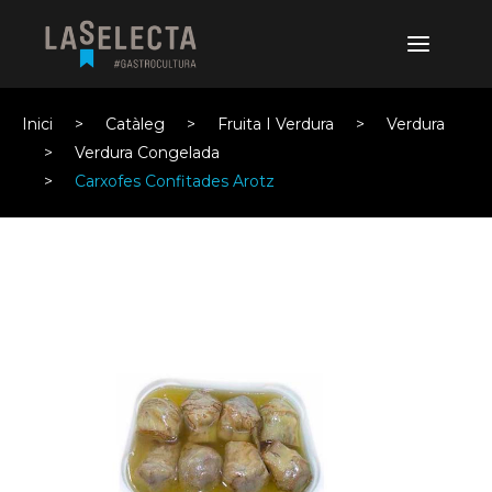
Inici
Catàleg
Fruita I Verdura
Verdura
Verdura Congelada
Carxofes Confitades Arotz