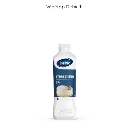
Végétop Debic 1l