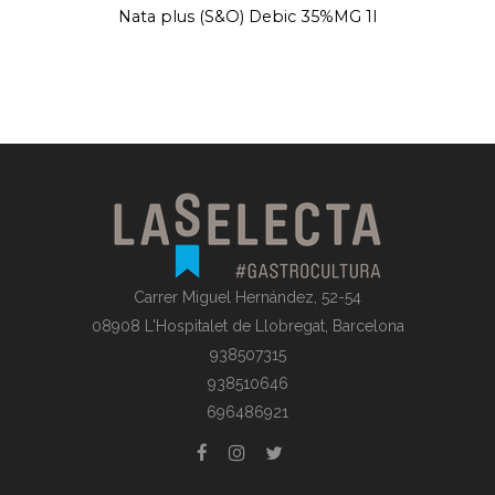
Nata plus (S&O) Debic 35%MG 1l
Carrer Miguel Hernández, 52-54
08908 L'Hospitalet de Llobregat, Barcelona
938507315
938510646
696486921