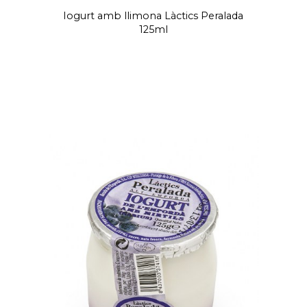
Iogurt amb llimona Làctics Peralada
125ml