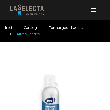
Inici
Catàleg
Formatges I Làctics
Altres Làctics