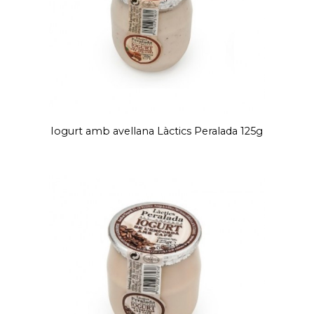
Iogurt amb avellana Làctics Peralada 125g