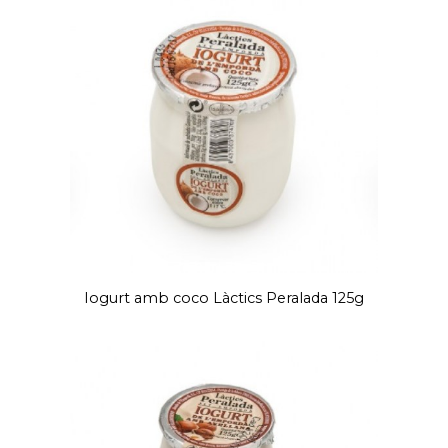
Iogurt amb coco Làctics Peralada 125g