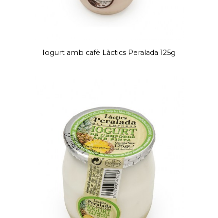
Iogurt amb cafè Làctics Peralada 125g