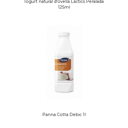
Iogurt natural d'ovella Làctics Peralada
125ml
Panna Cotta Debic 1l