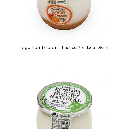
Iogurt amb taronja Làctics Peralada 125ml