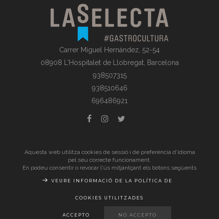
Carrer Miguel Hernández, 52-54
08908 L'Hospitalet de Llobregat, Barcelona
938507315
938510646
696486921
© La Selecta Gastronomia |
Avís Legal
| Tots els drets
Aquesta web utilitza cookies de sessió i de preferència d'idioma
pel seu correcte funcionament.
reservats
En podeu consentir o revocar l'ús mitjantçant els botons següents
VEURE INFORMACIÓ DE LA POLÍTICA DE
COOKIES UTILITZADES
ACCEPTO
NO ACCEPTO