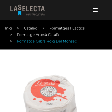
Inici
Catàleg
Formatges I Làctics
Formatge Artesà Català
Formatge Cabra Roig Del Monsec