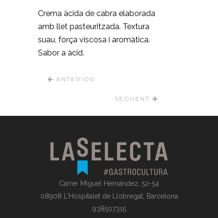
Crema àcida de cabra elaborada
amb llet pasteuritzada. Textura
suau, força viscosa i aromàtica.
Sabor a àcid.
ANTERIOR
SEGÜENT
Carrer Miguel Hernández, 52-54
08908 L'Hospitalet de Llobregat, Barcelona
938507315