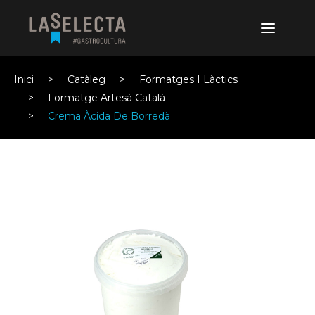
Inici
Catàleg
Formatges I Làctics
Formatge Artesà Català
Crema Àcida De Borredà