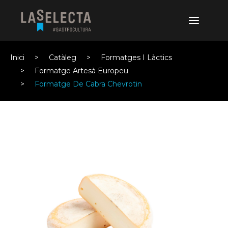
Inici
Catàleg
Formatges I Làctics
Formatge Artesà Europeu
Formatge De Cabra Chevrotin