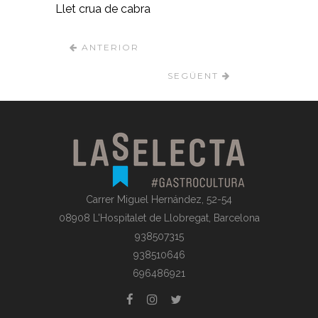
Llet crua de cabra
ANTERIOR
SEGÜENT
Carrer Miguel Hernández, 52-54
08908 L'Hospitalet de Llobregat, Barcelona
938507315
938510646
696486921