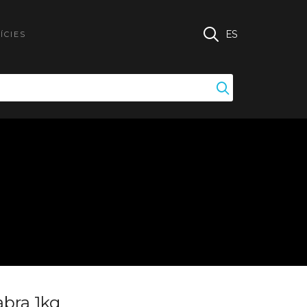
ES
ÍCIES
abra 1kg