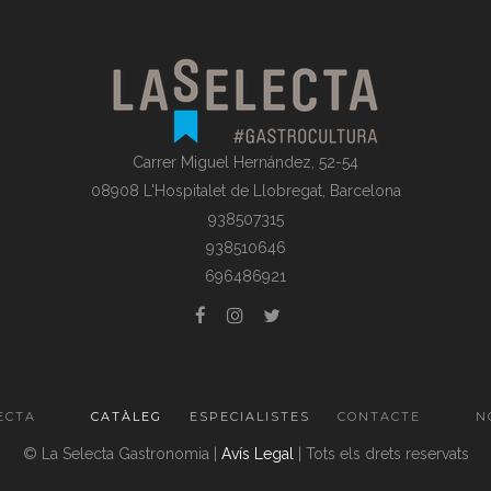
Carrer Miguel Hernández, 52-54
08908 L'Hospitalet de Llobregat, Barcelona
938507315
938510646
696486921
ECTA
CATÀLEG
ESPECIALISTES
CONTACTE
N
© La Selecta Gastronomia |
Avís Legal
| Tots els drets reservats