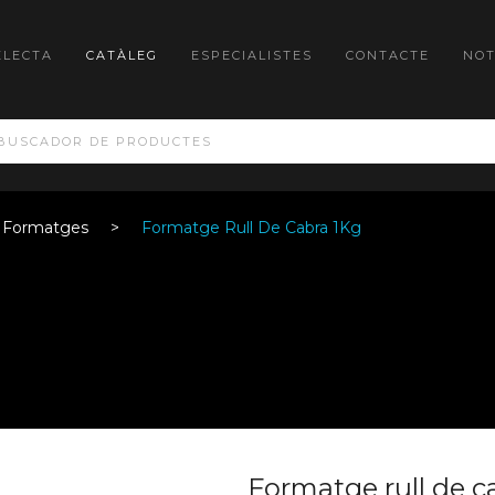
ELECTA
CATÀLEG
ESPECIALISTES
CONTACTE
NOT
s Formatges
Formatge Rull De Cabra 1Kg
Formatge rull de c