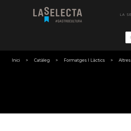
LA S
Inici
Catàleg
Formatges I Làctics
Altre