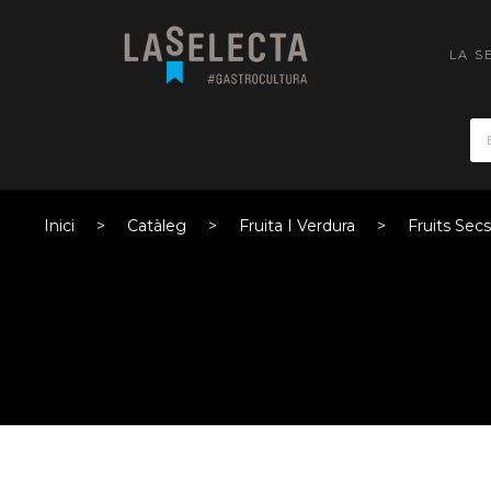
LA S
Inici
Catàleg
Fruita I Verdura
Fruits Secs