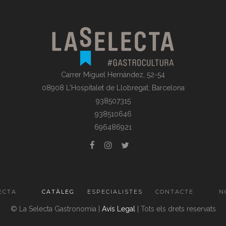
Carrer Miguel Hernández, 52-54
08908 L'Hospitalet de Llobregat, Barcelona
938507315
938510646
696486921
ECTA
CATÀLEG
ESPECIALISTES
CONTACTE
N
© La Selecta Gastronomia |
Avís Legal
| Tots els drets reservats