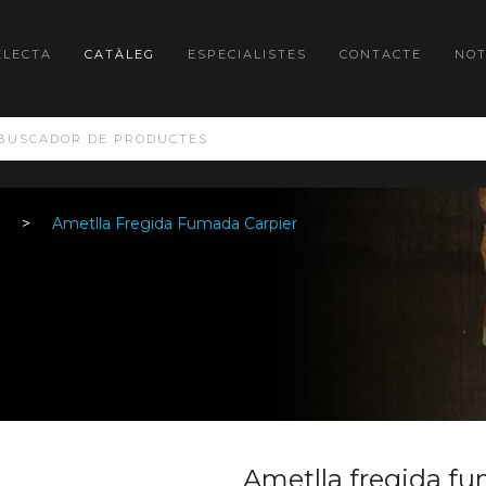
ELECTA
CATÀLEG
ESPECIALISTES
CONTACTE
NOT
Ametlla Fregida Fumada Carpier
Ametlla fregida f