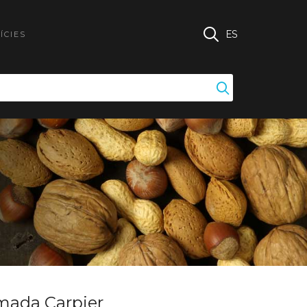
ES
ÍCIES
umada Carpier