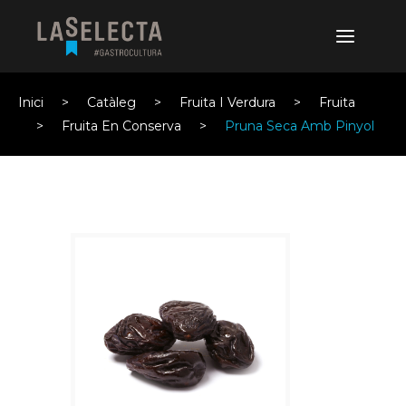
Inici
Catàleg
Fruita I Verdura
Fruita
Fruita En Conserva
Pruna Seca Amb Pinyol