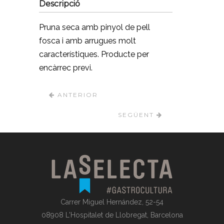
Descripció
Pruna seca amb pinyol de pell
fosca i amb arrugues molt
característiques. Producte per
encàrrec previ.
ANTERIOR
SEGÜENT
Carrer Miguel Hernández, 52-54
08908 L'Hospitalet de Llobregat, Barcelona