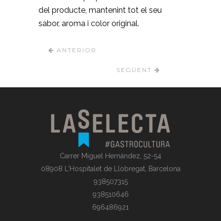
del producte, mantenint tot el seu
sabor, aroma i color original.
ANTERIOR
SEGÜENT
Carrer Miguel Hernández, 52-54
08908 L'Hospitalet de Llobregat, Barcelona
938507315
938510646
696486921