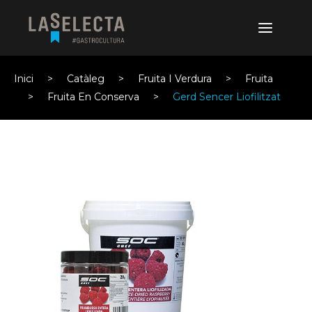
Inici
Catàleg
Fruita I Verdura
Fruita
Fruita En Conserva
Gerd Sencer Liofilitzat