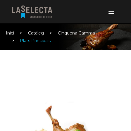
Inici
Catàleg
Cinquena Gamma
Plats Principals