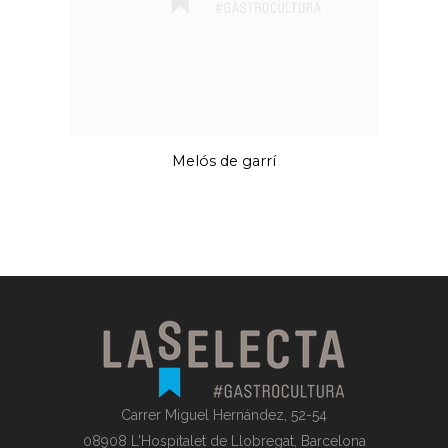
Melós de garrí
Carrer Miguel Hernández, 52-54
08908 L'Hospitalet de Llobregat, Barcelona