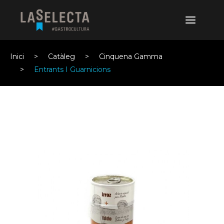
Inici
Catàleg
Cinquena Gamma
Entrants I Guarnicions