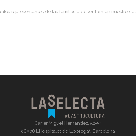
pales representantes de las familias que conforman nuestro ca
Carrer Miguel Hernández, 52-54
08908 L'Hospitalet de Llobregat, Barcelona