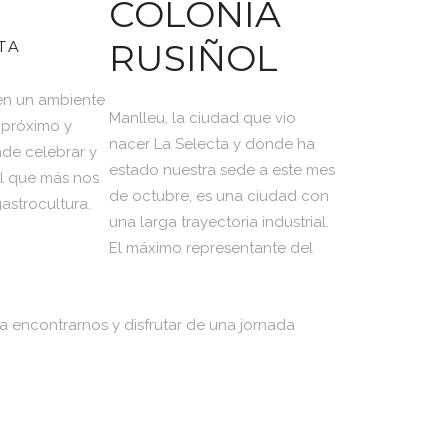
COLÒNIA
RUSIÑOL
TA
en un ambiente
Manlleu, la ciudad que vio
 próximo y
nacer La Selecta y donde ha
nde celebrar y
estado nuestra sede a este mes
el que más nos
de octubre, es una ciudad con
gastrocultura.
una larga trayectoria industrial.
El máximo representante del
r a encontrarnos y disfrutar de una jornada