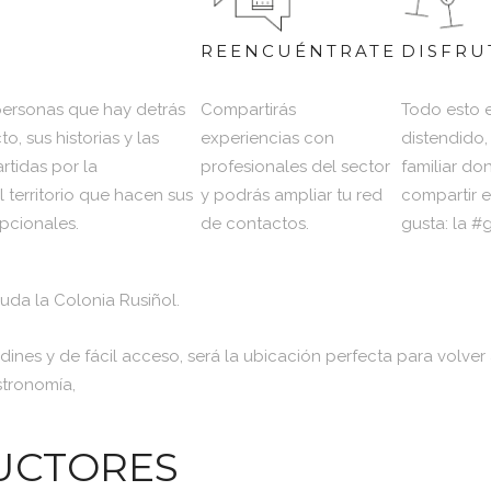
REENCUÉNTRATE
DISFRU
personas que hay detrás
Compartirás
Todo esto 
, sus historias y las
experiencias con
distendido,
tidas por la
profesionales del sector
familiar do
 territorio que hacen sus
y podrás ampliar tu red
compartir 
pcionales.
de contactos.
gusta: la #
 duda la Colonia Rusiñol.
ardines y de fácil acceso, será la ubicación perfecta para volve
stronomía,
UCTORES