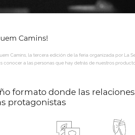
iquem Camins!
quem Camins, la tercera edición de la feria organizada por La 
s conocer a las personas que hay detrás de nuestros productor
o formato donde las relaciones
as protagonistas