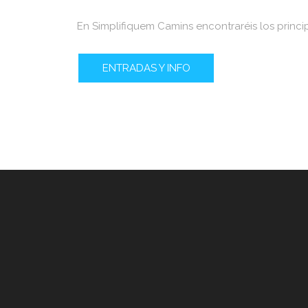
En Simplifiquem Camins encontraréis los princi
ENTRADAS Y INFO