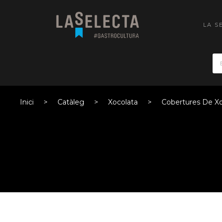
LA S
Inici
Catàleg
Xocolata
Cobertures De Xo