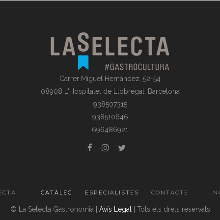
Carrer Miguel Hernández, 52-54
08908 L'Hospitalet de Llobregat, Barcelona
938507315
938510646
696486921
ECTA
CATÀLEG
ESPECIALISTES
CONTACTE
N
© La Selecta Gastronomia |
Avís Legal
| Tots els drets reservats