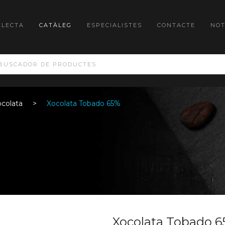
ELECTA
CATÀLEG
ESPECIALISTES
CONTACTE
NOT
colata
Xocolata Tobado 65%
Xocolata Tobado 