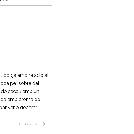
t dolça amb relació al
boca per sobre del
a de cacau amb un
cada amb aroma de
r, banyar o decorar.
SEGÜENT