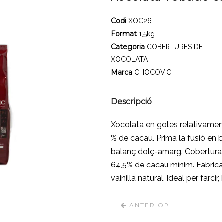
Codi
XOC26
Format
1,5kg
Categoria
COBERTURES DE
XOCOLATA
Marca
CHOCOVIC
Descripció
Xocolata en gotes relativamen
% de cacau. Prima la fusió en 
balanç dolç-amarg. Cobertur
64,5% de cacau mínim. Fabri
vainilla natural. Ideal per farci
ANTERIOR